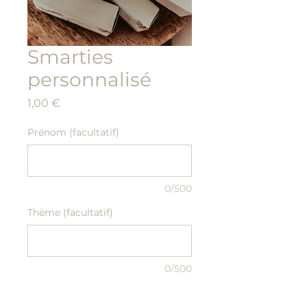
Smarties
personnalisé
Prix
1,00 €
Prénom (facultatif)
0/500
Thème (facultatif)
0/500
Quantité
*