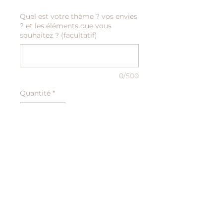
Quel est votre thème ? vos envies
? et les éléments que vous
souhaitez ? (facultatif)
0/500
Quantité
*
Ajouter au panier
A personnaliser en
fonction de votre thème
© 2022,Mili Design, Tous droits réservés. Fait avec