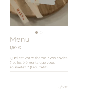
Menu
Prix
1,50 €
Quel est votre thème ? vos envies
? et les éléments que vous
souhaitez ? (facultatif)
0/500
Quantité
*