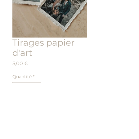
Tirages papier
d'art
Prix
5,00 €
Quantité
*
Ajouter au panier
Tirages papier d’art –
format 9x7 cm
✨