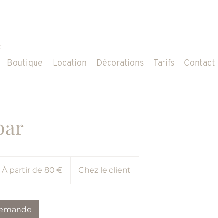
Boutique
Location
Décorations
Tarifs
Contact
bar
tir
À partir de 80 €
Chez le client
ros
demande