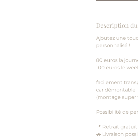
m
i
n
Description du
Ajoutez une touc
personnalisé !
80 euros la jour
100 euros le we
facilement trans
car démontable
(montage super fa
Possibilité de p
📍 Retrait gratuit
🚗 Livraison poss