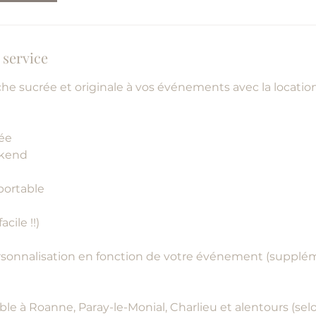
 service
he sucrée et originale à vos événements avec la locatio
née
ekend
portable
cile !!)
ersonnalisation en fonction de votre événement (supplé
ible à Roanne, Paray-le-Monial, Charlieu et alentours (sel