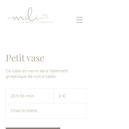
Petit vase
Ce vase en verre sera l’élément
graphique de votre table.
2
euros
23 h 55 min
2
2 €
3
h
Chez le client
5
5
m
i