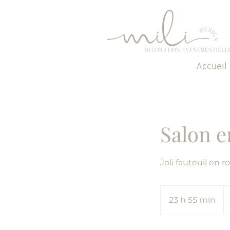
Accueil
Salon e
Joli fauteuil en
30
eu
23 h 55 min
2
3
h