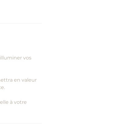
illuminer vos
mettra en valeur
ce.
lle à votre