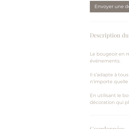
5
Envoyer une 
5
m
i
n
Description du
Le bougeoir en m
événements.
Il s’adapte à tou
n’importe quelle
En utilisant le b
décoration qui pl
Coordonnées